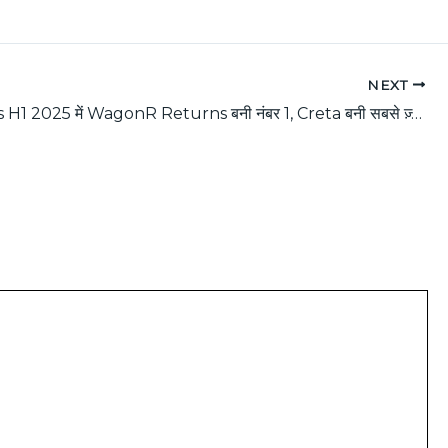
NEXT
टॉप 10 Cars H1 2025 में WagonR Returns बनी नंबर 1, Creta बनी सबसे ज़्यादा बिकने वाली SUV