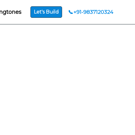
ngtones
📞+91-9837120324
Let's Build