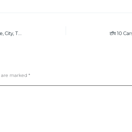
टॉप 10 Sedans cars जून 2025 की Dzire, Virtus, Aura, Amaze, City, Tigor
s are marked
*