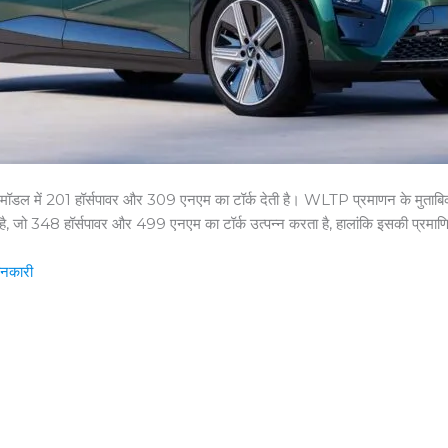
 मॉडल में 201 हॉर्सपावर और 309 एनएम का टॉर्क देती है। WLTP प्रमाणन के मुताबि
 है, जो 348 हॉर्सपावर और 499 एनएम का टॉर्क उत्पन्न करता है, हालांकि इसकी प्रमा
ानकारी