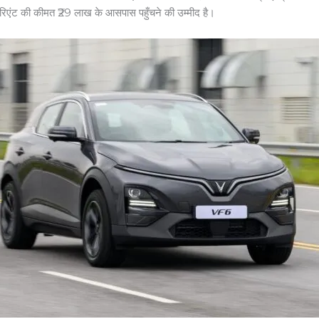
िएंट की कीमत ₹29 लाख के आसपास पहुँचने की उम्मीद है।