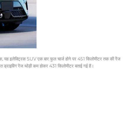
क, यह इलेक्ट्रिक SUV एक बार फुल चार्ज होने पर 451 किलोमीटर तक की रेंज
णित ड्राइविंग रेंज थोड़ी कम होकर 431 किलोमीटर बताई गई है।