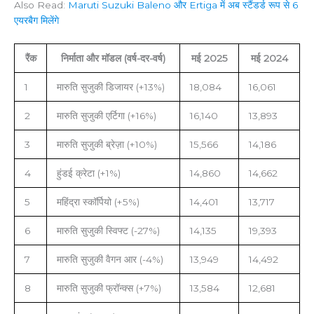
Also Read:
Maruti Suzuki Baleno और Ertiga में अब स्टैंडर्ड रूप से 6
एयरबैग मिलेंगे
रैंक
निर्माता और मॉडल (वर्ष-दर-वर्ष)
मई 2025
मई 2024
1
मारुति सुजुकी डिजायर (+13%)
18,084
16,061
2
मारुति सुजुकी एर्टिगा (+16%)
16,140
13,893
3
मारुति सुजुकी ब्रेज़ा (+10%)
15,566
14,186
4
हुंडई क्रेटा (+1%)
14,860
14,662
5
महिंद्रा स्कॉर्पियो (+5%)
14,401
13,717
6
मारुति सुजुकी स्विफ्ट (-27%)
14,135
19,393
7
मारुति सुजुकी वैगन आर (-4%)
13,949
14,492
8
मारुति सुजुकी फ्रॉन्क्स (+7%)
13,584
12,681