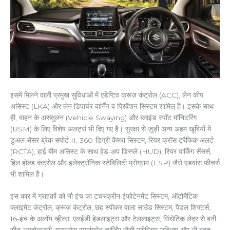
इसमें मिलने वाली प्रमुख सुविधाओं में एडेप्टिव क्रूज़ कंट्रोल (ACC), लेन कीप
असिस्ट (LKA) और लेन डिपार्चर वार्निंग व प्रिवेंशन सिस्टम शामिल हैं। इसके साथ
ही, वाहन के असंतुलन (Vehicle Swaying) और ब्लाइंड स्पॉट मॉनिटरिंग
(BSM) के लिए विशेष अलर्ट्स भी दिए गए हैं। सुरक्षा से जुड़ी अन्य अहम खूबियों में
डुअल सेंसर ब्रेक सपोर्ट II, 360-डिग्री कैमरा सिस्टम, रियर क्रॉस ट्रैफिक अलर्ट
(RCTA), हाई बीम असिस्ट के साथ हेड-अप डिस्प्ले (HUD), रियर पार्किंग सेंसर्स,
हिल होल्ड कंट्रोल और इलेक्ट्रॉनिक स्टेबिलिटी प्रोग्राम (ESP) जैसे एडवांस फीचर्स
भी शामिल हैं।
इस कार में ग्राहकों को नौ इंच का टचस्क्रीन इंफोटेनमेंट सिस्टम, ऑटोमैटिक
क्लाइमेट कंट्रोल, क्रूज़ कंट्रोल, छह स्पीकर वाला साउंड सिस्टम, पैडल शिफ्टर्स,
16-इंच के अलॉय व्हील्स, एलईडी हेडलाइट्स और टेललाइट्स, सिंथेटिक लेदर से बनी