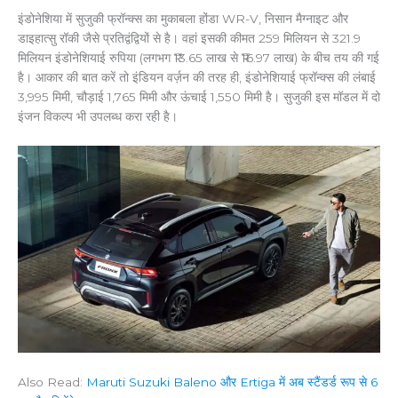
इंडोनेशिया में सुजुकी फ्रॉन्क्स का मुकाबला होंडा WR-V, निसान मैग्नाइट और
डाइहात्सु रॉकी जैसे प्रतिद्वंद्वियों से है। वहां इसकी कीमत 259 मिलियन से 321.9
मिलियन इंडोनेशियाई रुपिया (लगभग ₹13.65 लाख से ₹16.97 लाख) के बीच तय की गई
है। आकार की बात करें तो इंडियन वर्ज़न की तरह ही, इंडोनेशियाई फ्रॉन्क्स की लंबाई
3,995 मिमी, चौड़ाई 1,765 मिमी और ऊंचाई 1,550 मिमी है। सुजुकी इस मॉडल में दो
इंजन विकल्प भी उपलब्ध करा रही है।
Also Read:
Maruti Suzuki Baleno और Ertiga में अब स्टैंडर्ड रूप से 6