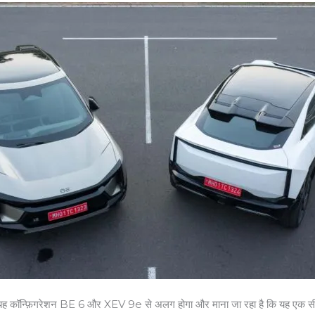
ह कॉन्फ़िगरेशन BE 6 और XEV 9e से अलग होगा और माना जा रहा है कि यह एक सीरीज़