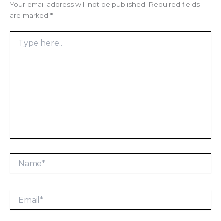
Your email address will not be published.
Required fields
are marked
*
Type
here..
Name*
Email*