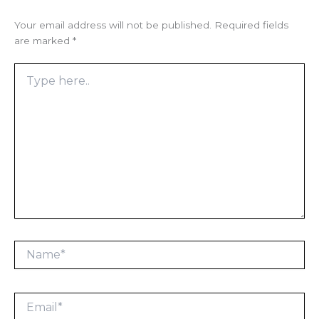
Your email address will not be published.
Required fields
are marked
*
Type
here..
Name*
Email*