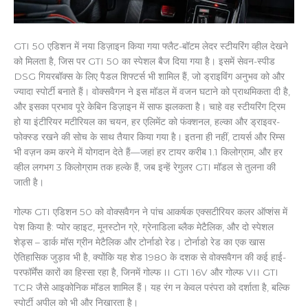
GTI 50 एडिशन में नया डिज़ाइन किया गया फ्लैट-बॉटम लेदर स्टीयरिंग व्हील देखने
को मिलता है, जिस पर GTI 50 का स्पेशल बैज दिया गया है। इसमें सेवन-स्पीड
DSG गियरबॉक्स के लिए पैडल शिफ्टर्स भी शामिल हैं, जो ड्राइविंग अनुभव को और
ज्यादा स्पोर्टी बनाते हैं। वोक्सवैगन ने इस मॉडल में वजन घटाने को प्राथमिकता दी है,
और इसका प्रभाव पूरे केबिन डिज़ाइन में साफ झलकता है। चाहे वह स्टीयरिंग ट्रिम
हो या इंटीरियर मटीरियल का चयन, हर एलिमेंट को फंक्शनल, हल्का और ड्राइवर-
फोक्स्ड रखने की सोच के साथ तैयार किया गया है। इतना ही नहीं, टायर्स और रिम्स
भी वज़न कम करने में योगदान देते हैं—जहां हर टायर करीब 1.1 किलोग्राम, और हर
व्हील लगभग 3 किलोग्राम तक हल्के हैं, जब इन्हें रेगुलर GTI मॉडल से तुलना की
जाती है।
गोल्फ GTI एडिशन 50 को वोक्सवैगन ने पांच आकर्षक एक्सटीरियर कलर ऑप्शंस में
पेश किया है: प्योर व्हाइट, मूनस्टोन ग्रे, ग्रेनाडिला ब्लैक मेटैलिक, और दो स्पेशल
शेड्स – डार्क मॉस ग्रीन मेटैलिक और टोर्नाडो रेड। टोर्नाडो रेड का एक खास
ऐतिहासिक जुड़ाव भी है, क्योंकि यह शेड 1980 के दशक से वोक्सवैगन की कई हाई-
परफॉर्मेंस कारों का हिस्सा रहा है, जिनमें गोल्फ II GTI 16V और गोल्फ VII GTI
TCR जैसे आइकोनिक मॉडल शामिल हैं। यह रंग न केवल परंपरा को दर्शाता है, बल्कि
स्पोर्टी अपील को भी और निखारता है।