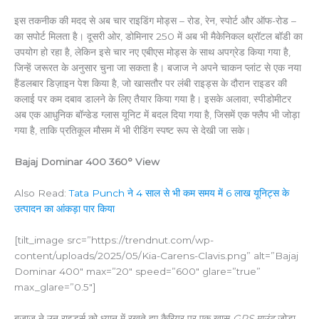
इस तकनीक की मदद से अब चार राइडिंग मोड्स – रोड, रेन, स्पोर्ट और ऑफ-रोड –
का सपोर्ट मिलता है। दूसरी ओर, डोमिनार 250 में अब भी मैकेनिकल थ्रॉटल बॉडी का
उपयोग हो रहा है, लेकिन इसे चार नए एबीएस मोड्स के साथ अपग्रेड किया गया है,
जिन्हें जरूरत के अनुसार चुना जा सकता है। बजाज ने अपने चाकन प्लांट से एक नया
हैंडलबार डिज़ाइन पेश किया है, जो खासतौर पर लंबी राइड्स के दौरान राइडर की
कलाई पर कम दबाव डालने के लिए तैयार किया गया है। इसके अलावा, स्पीडोमीटर
अब एक आधुनिक बॉन्डेड ग्लास यूनिट में बदल दिया गया है, जिसमें एक फ्लैप भी जोड़ा
गया है, ताकि प्रतिकूल मौसम में भी रीडिंग स्पष्ट रूप से देखी जा सके।
Bajaj Dominar 400 360° View
Also Read:
Tata Punch ने 4 साल से भी कम समय में 6 लाख यूनिट्स के
उत्पादन का आंकड़ा पार किया
[tilt_image src=”https://trendnut.com/wp-
content/uploads/2025/05/Kia-Carens-Clavis.png” alt=”Bajaj
Dominar 400″ max=”20″ speed=”600″ glare=”true”
max_glare=”0.5″]
बजाज ने उन राइडर्स को ध्यान में रखते हुए कैरियर पर एक खास
GPS माउंट
जोड़ा