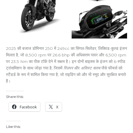
2025 की बजाज डोमिनार 250 में 249cc का सिंगल-सिलेंडर, लिक्विड-कूल्ड इंजन
मिलता है, जो 8,500 rpm पर 26.6 bhp की अधिकतम पावर और 6,500 rpm
पर 23.5 Nm का पीक टॉर्क देने में सक्षम है। इन दोनों बाइक्स के इंजन को 6-स्पीड
ट्रांसमिशन के साथ जोड़ा गया है, जिसमें
स्लिपर
और
असिस्ट क्लच
जैसे फीचर्स को
स्टैंडर्ड के रूप में शामिल किया गया है, जो राइडिंग को और भी स्मूद और सुरक्षित बनाते
हैं।
Share this:
Facebook
X
Like this: