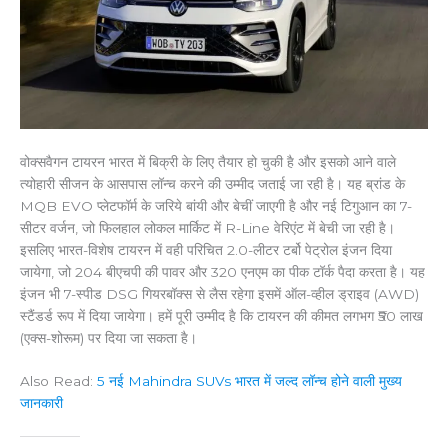
वोक्सवैगन टायरन भारत में बिक्री के लिए तैयार हो चुकी है और इसको आने वाले
त्योहारी सीजन के आसपास लॉन्च करने की उम्मीद जताई जा रही है। यह ब्रांड के
MQB EVO प्लेटफॉर्म के जरिये बांयी और बेचीं जाएगी है और नई टिगुआन का 7-
सीटर वर्जन, जो फिलहाल लोकल मार्किट में R-Line वेरिएंट में बेची जा रही है।
इसलिए भारत-विशेष टायरन में वही परिचित 2.0-लीटर टर्बो पेट्रोल इंजन दिया
जायेगा, जो 204 बीएचपी की पावर और 320 एनएम का पीक टॉर्क पैदा करता है। यह
इंजन भी 7-स्पीड DSG गियरबॉक्स से लैस रहेगा इसमें ऑल-व्हील ड्राइव (AWD)
स्टैंडर्ड रूप में दिया जायेगा। हमें पूरी उम्मीद है कि टायरन की कीमत लगभग ₹50 लाख
(एक्स-शोरूम) पर दिया जा सकता है।
Also Read:
5 नई Mahindra SUVs भारत में जल्द लॉन्च होने वाली मुख्य
जानकारी