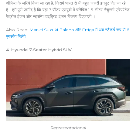
ऑफिस के जरिये किया जा रहा है, जिसमें भारत से भी बहुत जरुरी इनपुट दिए जा रहे
हैं। हमें पूरी उम्मीद है कि यहा 7-सीटर एसयूवी में परिचित 1.5-लीटर नैचुरली एस्पिरेटेड
पेट्रोल इंजन और स्ट्रॉन्ग हाइब्रिड इंजन विकल्प दिएजाएंगे ।
Also Read:
Maruti Suzuki Baleno और Ertiga में अब स्टैंडर्ड रूप से 6
एयरबैग मिलेंगे
4. Hyundai 7-Seater Hybrid SUV
Representational