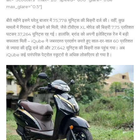
max_glare=”0.5″]
बीते महीने इसने घरेलू बाजार में 75,778 यूनिट्स की बिक्री दर्ज की। वहीं, कुछ
मामलों में गिरावट भी देखने को मिली, जैसे टीवीएस XL मोपेड की बिक्री 7.75 प्रतिशत
घटकर 37,264 यूनिट्स रह गई। हालांकि, ब्रांड को अपनी इलेक्ट्रिक रेंज में बड़ी
सफलता मिली – iQube ने जबरदस्त प्रदर्शन करते हुए साल-दर-साल 60 प्रतिशत
से ज्यादा की वृद्धि दर्ज की और 27,642 यूनिट्स की बिक्री तक पहुंच गया। अब
iQube कई पारंपरिक पेट्रोल स्कूटरों से अधिक लोकप्रिय हो गया है।