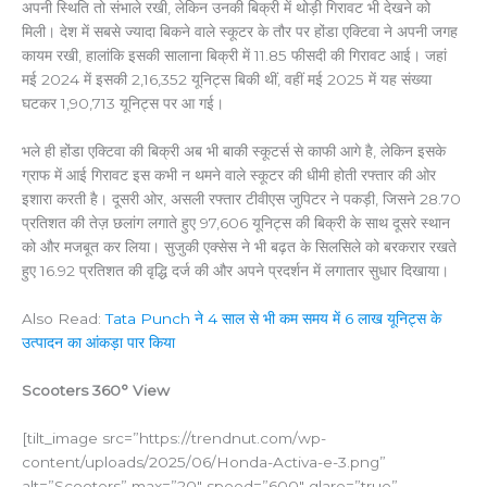
अपनी स्थिति तो संभाले रखी, लेकिन उनकी बिक्री में थोड़ी गिरावट भी देखने को
मिली। देश में सबसे ज्यादा बिकने वाले स्कूटर के तौर पर होंडा एक्टिवा ने अपनी जगह
कायम रखी, हालांकि इसकी सालाना बिक्री में 11.85 फीसदी की गिरावट आई। जहां
मई 2024 में इसकी 2,16,352 यूनिट्स बिकी थीं, वहीं मई 2025 में यह संख्या
घटकर 1,90,713 यूनिट्स पर आ गई।
भले ही होंडा एक्टिवा की बिक्री अब भी बाकी स्कूटर्स से काफी आगे है, लेकिन इसके
ग्राफ में आई गिरावट इस कभी न थमने वाले स्कूटर की धीमी होती रफ्तार की ओर
इशारा करती है। दूसरी ओर, असली रफ्तार टीवीएस जुपिटर ने पकड़ी, जिसने 28.70
प्रतिशत की तेज़ छलांग लगाते हुए 97,606 यूनिट्स की बिक्री के साथ दूसरे स्थान
को और मजबूत कर लिया। सुजुकी एक्सेस ने भी बढ़त के सिलसिले को बरकरार रखते
हुए 16.92 प्रतिशत की वृद्धि दर्ज की और अपने प्रदर्शन में लगातार सुधार दिखाया।
Also Read:
Tata Punch ने 4 साल से भी कम समय में 6 लाख यूनिट्स के
उत्पादन का आंकड़ा पार किया
Scooters 360° View
[tilt_image src=”https://trendnut.com/wp-
content/uploads/2025/06/Honda-Activa-e-3.png”
alt=”Scooters” max=”20″ speed=”600″ glare=”true”