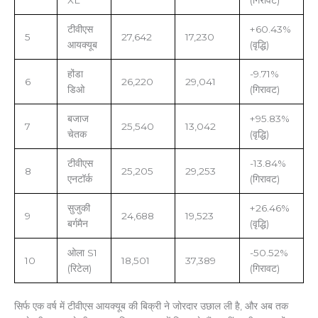
XL
(गिरावट)
टीवीएस
+60.43%
5
27,642
17,230
आयक्यूब
(वृद्धि)
होंडा
-9.71%
6
26,220
29,041
डिओ
(गिरावट)
बजाज
+95.83%
7
25,540
13,042
चेतक
(वृद्धि)
टीवीएस
-13.84%
8
25,205
29,253
एनटॉर्क
(गिरावट)
सुजुकी
+26.46%
9
24,688
19,523
बर्गमैन
(वृद्धि)
ओला S1
-50.52%
10
18,501
37,389
(रिटेल)
(गिरावट)
सिर्फ एक वर्ष में टीवीएस आयक्यूब की बिक्री ने जोरदार उछाल ली है, और अब तक