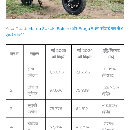
Also Read:
Maruti Suzuki Baleno और Ertiga में अब स्टैंडर्ड रूप से 6
एयरबैग मिलेंगे
मई 2025
मई 2024
वृद्धि/गिरावट
क्र.सं.
स्कूटर
की बिक्री
की बिक्री
(%)
होंडा
-11.85%
1
1,90,713
2,16,352
एक्टिवा
(गिरावट)
टीवीएस
+28.70%
2
97,606
75,838
जुपिटर
(वृद्धि)
सुजुकी
+16.92%
3
75,778
64,812
एक्सेस
(वृद्धि)
टीवीएस
-7.75%
4
37,264
40,394