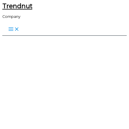
Trendnut
Skip
to
Company
content