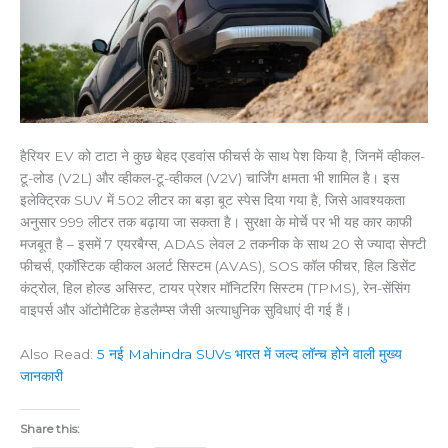
हैरियर EV को टाटा ने कुछ बेहद एडवांस फीचर्स के साथ पेश किया है, जिनमें व्हीकल-
टू-लोड (V2L) और व्हीकल-टू-व्हीकल (V2V) चार्जिंग क्षमता भी शामिल है। इस
इलेक्ट्रिक SUV में 502 लीटर का बड़ा बूट स्पेस दिया गया है, जिसे आवश्यकता
अनुसार 999 लीटर तक बढ़ाया जा सकता है। सुरक्षा के मोर्चे पर भी यह कार काफी
मजबूत है – इसमें 7 एयरबैग्स, ADAS लेवल 2 तकनीक के साथ 20 से ज्यादा सेफ्टी
फीचर्स, एकॉस्टिक व्हीकल अलर्ट सिस्टम (AVAS), SOS कॉल फीचर, हिल डिसेंट
कंट्रोल, हिल होल्ड असिस्ट, टायर प्रेशर मॉनिटरिंग सिस्टम (TPMS), रेन-सेंसिंग
वाइपर्स और ऑटोमैटिक हेडलैम्प्स जैसी अत्याधुनिक सुविधाएं दी गई हैं।
Also Read:
5 नई Mahindra SUVs भारत में जल्द लॉन्च होने वाली मुख्य
जानकारी
Share this: