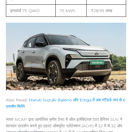
इम्पावर्ड 75 QWD
75 kWh
₹28.99 लाख
Also Read:
Maruti Suzuki Baleno और Ertiga में अब स्टैंडर्ड रूप से 6
एयरबैग मिलेंगे
भारत NCAP द्वारा आयोजित क्रैश टेस्ट में ऑल-इलेक्ट्रिक टाटा हैरियर SUV ने
शानदार प्रदर्शन करते हुए एडल्ट ऑक्यूपेंट प्रोटेक्शन (AOP) में 32 में से 32 और