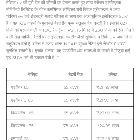
हैरियर ev की पूरी रेंज की कीमतों का ऐलान करते हुए टाटा पैसेंजर इलेक्ट्रिक
मोबिलिटी लिमिटेड के चीफ कमर्शियल ऑफिसर श्री विवेक श्रीवास्तव ने कहा,
“हैरियर.ev कई इंडस्ट्री-फर्स्ट फीचर्स के साथ एक अत्याधुनिक इलेक्ट्रिक SUV
है। यह ICE वाहनों के मुकाबले बेहतरीन मूल्य संतुलन पेश करती है। इसकी 627
किमी की प्रभावशाली MIDC रेंज (P1+P2), 15 मिनट में 250 किमी की रेंज जोड़ने
वाली तेज़ चार्जिंग, बैटरी पर लाइफटाइम वारंटी* जैसी सुविधाएं न सिर्फ EV अपनाने में
सहूलियत देती हैं, बल्कि 5-स्टार भारत NCAP सुरक्षा रेटिंग इसे सेगमेंट में सबसे
सुरक्षित बनाती है। इसके अलावा, यह परफॉर्मेंस और क्षमताओं के मामले में मौजूदा हाई-
एंड SUVs को भी टक्कर देती है।”
वेरिएंट
बैटरी पैक
कीमत
एडवेंचर 65
65 kWh
₹21.49 लाख
एडवेंचर S 65
65 kWh
₹21.99 लाख
फियरलेस+ 65
65 kWh
₹23.99 लाख
फियरलेस+ 75
75 kWh
₹24.99 लाख
इम्पावर्ड 75
75 kWh
₹27.49 लाख