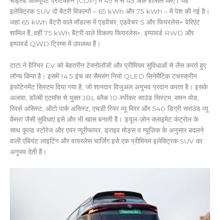
चाइल्ड ऑक्यूपेंट प्रोटेक्शन (COP) में 49 में से 45 अंक हासिल किए। यह
इलेक्ट्रिक SUV दो बैटरी विकल्पों – 65 kWh और 75 kWh – में पेश की गई है।
जहां 65 kWh बैटरी वाले मॉडल्स में एडवेंचर, एडवेंचर S और फियरलेस+ वेरिएंट
शामिल हैं, वहीं 75 kWh बैटरी वाले विकल्प फियरलेस+, इम्पावर्ड RWD और
इम्पावर्ड QWD ट्रिम्स में उपलब्ध हैं।
टाटा ने हैरियर EV को बेहतरीन टेक्नोलॉजी और प्रीमियम सुविधाओं से लैस करते हुए
लॉन्च किया है। इसमें 14.5 इंच का सैमसंग नियो QLED सिनेमैटिक टचस्क्रीन
इंफोटेनमेंट सिस्टम दिया गया है, जो शानदार विजुअल अनुभव प्रदान करता है। इसके
अलावा, डॉल्बी एटमॉस से युक्त JBL ब्लैक 10-स्पीकर साउंड सिस्टम, समन मोड,
रिवर्स असिस्ट, ऑटो पार्क असिस्ट, एचडी रियर व्यू मिरर और 540 डिग्री सराउंड व्यू
कैमरा जैसी सुविधाएं इसे और भी खास बनाती हैं। ड्यूल-ज़ोन क्लाइमेट कंट्रोल के
साथ कूल्ड स्टोरेज और एयर प्यूरीफायर, ड्राइव मोड्स व म्यूज़िक के अनुसार बदलने
वाली एंबियंट लाइटिंग और वायरलेस चार्जिंग इसे एक प्रीमियम इलेक्ट्रिक SUV का
अनुभव देती हैं।