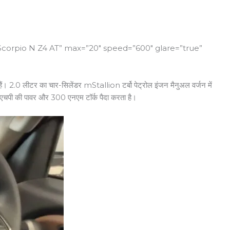
Scorpio N Z4 AT” max=”20″ speed=”600″ glare=”true”
्ध हैं। 2.0 लीटर का चार-सिलेंडर mStallion टर्बो पेट्रोल इंजन मैनुअल वर्जन में
एचपी की पावर और 300 एनएम टॉर्क पैदा करता है।