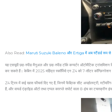
Also Read:
Maruti Suzuki Baleno और Ertiga में अब स्टैंडर्ड रूप से 6 
यह एसयूवी छह-स्पीड मैनुअल और छह-स्पीड टॉर्क कन्वर्टर ऑटोमैटिक ट्रांसमिशन विकल
कर सकते हैं। केबिन में 2025 महिंद्रा स्कॉर्पियो एन Z4 को 7-सीटर कॉन्फ़िगरेशन
Z4 ट्रिम में कई खास फीचर्स दिए गए हैं, जिनमें फैब्रिक सीट अपहोल्स्ट्री, स्टीयरिं
हैं, और वायर्ड एंड्रॉइड ऑटो तथा एप्पल कारप्ले सपोर्ट वाला 8-इंच का टचस्क्रीन इ