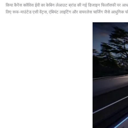
किया कैरेंस क्लैविस ईवी का केबिन लेआउट ब्रांड की नई डिजाइन फिलॉसफी पर आधारित ह
लिए रूफ-माउंटेड एसी वेंट्स, एंबियंट लाइटिंग और वायरलेस चार्जिंग जैसे आधुनिक फी