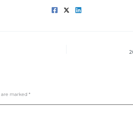
2
s are marked
*