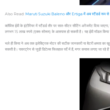
Also Read:
Maruti Suzuki Baleno और Ertiga में अब स्टैंडर्ड रूप से 6 
क्लैविस ईवी के इंटीरियर में स्टैंडर्ड तौर पर सात-सीटर सीटिंग अरेंजमेंट दिया
लगभग 15 लाख रुपये (एक्स-शोरूम) के आसपास हो सकती है। यह ईवी मॉडल किया की
भले ही किया ने अब तक इलेक्ट्रिक मोटर की सटीक जानकारी या बैटरी क्षमता का खुला
सकती है। पावरट्रेन से जुड़ी डिटेल्स फिलहाल पर्दे में हैं, मगर कयास लगाए जा र