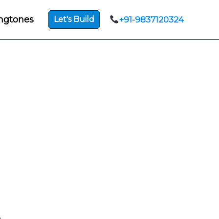
ngtones
Let's Build
+91-9837120324