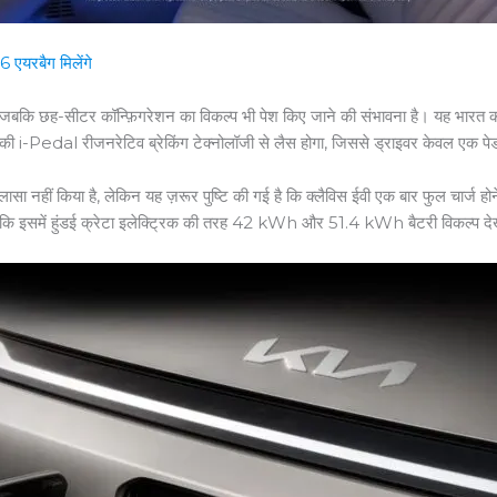
एयरबैग मिलेंगे
 जाएगा, जबकि छह-सीटर कॉन्फ़िगरेशन का विकल्प भी पेश किए जाने की संभावना है। यह भा
 i-Pedal रीजनरेटिव ब्रेकिंग टेक्नोलॉजी से लैस होगा, जिससे ड्राइवर केवल एक पे
सा नहीं किया है, लेकिन यह ज़रूर पुष्टि की गई है कि क्लैविस ईवी एक बार फुल चार्ज 
हे हैं कि इसमें हुंडई क्रेटा इलेक्ट्रिक की तरह 42 kWh और 51.4 kWh बैटरी विकल्प द