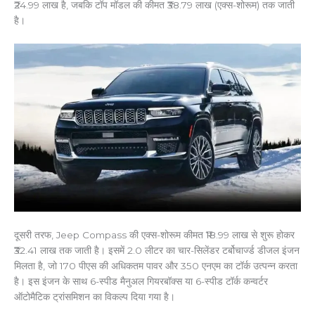
₹24.99 लाख है, जबकि टॉप मॉडल की कीमत ₹38.79 लाख (एक्स-शोरूम) तक जाती
है।
दूसरी तरफ, Jeep Compass की एक्स-शोरूम कीमत ₹18.99 लाख से शुरू होकर
₹32.41 लाख तक जाती है। इसमें 2.0 लीटर का चार-सिलेंडर टर्बोचार्ज्ड डीजल इंजन
मिलता है, जो 170 पीएस की अधिकतम पावर और 350 एनएम का टॉर्क उत्पन्न करता
है। इस इंजन के साथ 6-स्पीड मैनुअल गियरबॉक्स या 6-स्पीड टॉर्क कन्वर्टर
ऑटोमैटिक ट्रांसमिशन का विकल्प दिया गया है।