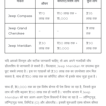
मॉडल
कॉर्पोरेट/विशेष लाभ
कुल लाभ
ऑफर
₹1.70
₹1.10 लाख तक +
₹2.95
Jeep Compass
लाख तक
₹15,000
लाख तक
Jeep Grand
₹3 लाख
–
–
Cherokee
तक
₹2.30
₹1.30 लाख तक +
₹3.90
Jeep Meridian
लाख तक
₹30,000
लाख तक
यदि आपको विस्तृत और सटीक जानकारी चाहिए, तो आप अपने नजदीकी जीप
डीलरशिप से जानकारी ले सकते हैं। फिलहाल, Jeep Meridian पर उपलब्ध कुल
छूट सबसे ज़्यादा है। इस पर ग्राहकों को ₹2.30 लाख तक का उपभोक्ता लाभ मिल
सकता है, साथ ही ₹1.30 लाख तक का कॉर्पोरेट ऑफर भी इसके साथ जुड़ा हुआ है।
साथ ही, ₹30,000 तक का एक विशेष बोनस भी पेश किया जा रहा है, जिससे कुल
लाभ की राशि बढ़कर ₹3.90 लाख तक हो जाती है। भारतीय बाजार में Jeep
Meridian को चार अलग-अलग ट्रिम विकल्पों में बेचा जा रहा है — लॉन्गिट्यूड,
लॉन्गिट्यूड प्लस, लिमिटेड (O) और ओवरलैंड। इसकी शुरुआती एक्स-शोरूम कीमत