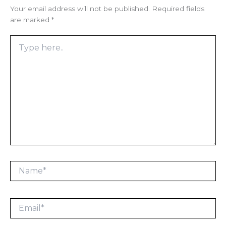
Your email address will not be published.
Required fields
are marked
*
Type
here..
Name*
Email*