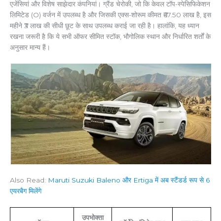
एजेंसियां और विशेष साझेदार कंपनियां। ग्रैंड चेरोकी, जो कि केवल टॉप-स्पेसिफिकेशन
लिमिटेड (O) वर्जन में उपलब्ध है और जिसकी एक्स-शोरूम कीमत ₹67.50 लाख है, इस
महीने ₹3 लाख की सीधी छूट के साथ उपलब्ध कराई जा रही है। हालांकि, यह ध्यान
रखना जरूरी है कि ये सभी ऑफर सीमित स्टॉक, भौगोलिक स्थान और निर्धारित शर्तों के
अनुसार मान्य हैं।
Also Read:
Maruti Suzuki Baleno और Ertiga में अब स्टैंडर्ड रूप से 6
एयरबैग मिलेंगे
उपभोक्ता