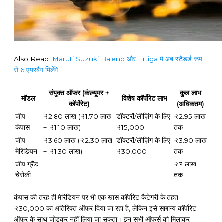
Also Read:
Maruti Suzuki Baleno और Ertiga में अब स्टैंडर्ड रूप
से 6 एयरबैग मिलेंगे
संयुक्त ऑफर (कंज़्यूमर +
कुल लाभ
मॉडल
विशेष कॉर्पोरेट लाभ
कॉर्पोरेट)
(अधिकतम)
जीप
₹2.80 लाख (₹1.70 लाख
डॉक्टरों/लीज़िंग के लिए
₹2.95 लाख
कंपास
+ ₹1.10 लाख)
₹15,000
तक
जीप
₹3.60 लाख (₹2.30 लाख
डॉक्टरों/लीज़िंग के लिए
₹3.90 लाख
मेरिडियन
+ ₹1.30 लाख)
₹30,000
तक
जीप ग्रैंड
₹3 लाख
—
—
चेरोकी
तक
कंपास की तरह ही मेरिडियन पर भी एक खास कॉर्पोरेट कैटेगरी के तहत
₹30,000 का अतिरिक्त ऑफर दिया जा रहा है, लेकिन इसे सामान्य कॉर्पोरेट
ऑफर के साथ जोड़कर नहीं लिया जा सकता। इन सभी ऑफर्स को मिलाकर