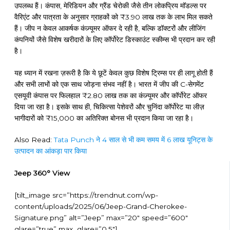
उपलब्ध हैं। कंपास, मेरिडियन और ग्रैंड चेरोकी जैसे तीन लोकप्रिय मॉडल्स पर
वैरिएंट और पात्रता के अनुसार ग्राहकों को ₹3.90 लाख तक के लाभ मिल सकते
हैं। जीप न केवल आकर्षक कंज़्यूमर ऑफर दे रही है, बल्कि डॉक्टरों और लीजिंग
कंपनियों जैसे विशेष खरीदारों के लिए कॉर्पोरेट डिस्काउंट स्कीम्स भी प्रदान कर रही
है।
यह ध्यान में रखना ज़रूरी है कि ये छूटें केवल कुछ विशेष ट्रिम्स पर ही लागू होती हैं
और सभी लाभों को एक साथ जोड़ना संभव नहीं है। भारत में जीप की C-सेगमेंट
एसयूवी कंपास पर फिलहाल ₹2.80 लाख तक का कंज़्यूमर और कॉर्पोरेट ऑफर
दिया जा रहा है। इसके साथ ही, चिकित्सा पेशेवरों और चुनिंदा कॉर्पोरेट या लीज़
भागीदारों को ₹15,000 का अतिरिक्त बोनस भी प्रदान किया जा रहा है।
Also Read:
Tata Punch ने 4 साल से भी कम समय में 6 लाख यूनिट्स के
उत्पादन का आंकड़ा पार किया
Jeep 360° View
[tilt_image src=”https://trendnut.com/wp-
content/uploads/2025/06/Jeep-Grand-Cherokee-
Signature.png” alt=”Jeep” max=”20″ speed=”600″
glare=”true” max_glare=”0.5″]