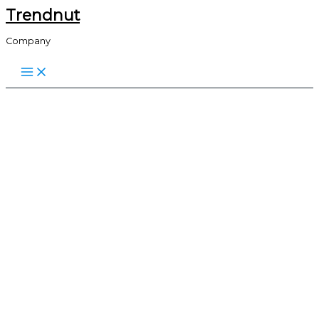
Trendnut
Skip
to
Company
content