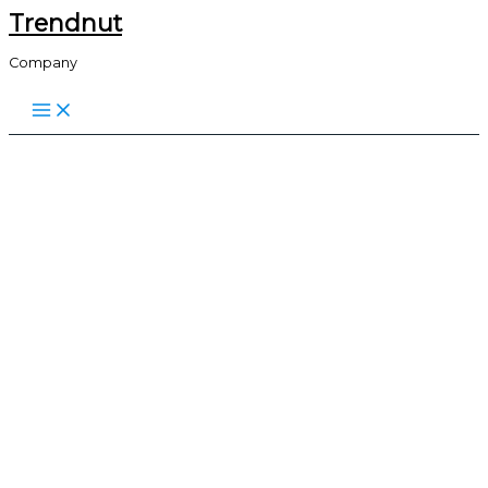
Trendnut
Skip
to
Company
content