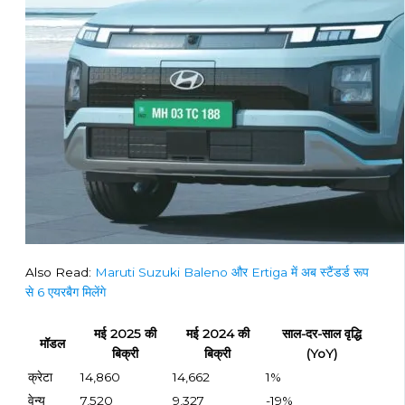
Also Read:
Maruti Suzuki Baleno और Ertiga में अब स्टैंडर्ड रूप
से 6 एयरबैग मिलेंगे
मई 2025 की
मई 2024 की
साल-दर-साल वृद्धि
मॉडल
बिक्री
बिक्री
(YoY)
क्रेटा
14,860
14,662
1%
वेन्यू
7,520
9,327
-19%