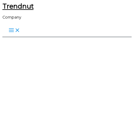
Trendnut
Skip
to
Company
content