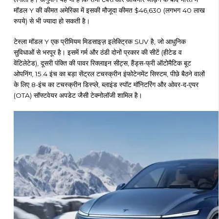
मॉडल Y की कीमत अमेरिका में इसकी मौजूदा कीमत $46,630 (लगभग 40 लाख
रुपये) से भी ज्यादा हो सकती है।
टेस्ला मॉडल Y एक प्रीमियम मिडसाइज़ इलेक्ट्रिक SUV है, जो आधुनिक
सुविधाओं से भरपूर है। इसमें गर्म और ठंडी दोनों प्रकार की सीटें (हीटेड व
वेंटिलेटेड), दूसरी पंक्ति की पावर रिक्लाइन सीट्स, हैंड्स-फ्री ऑटोमैटिक बूट
ओपनिंग, 15.4 इंच का बड़ा सेंट्रल टचस्क्रीन इंफोटेनमेंट सिस्टम, पीछे बैठने वालों
के लिए 8-इंच का टचस्क्रीन डिस्प्ले, ब्लाइंड स्पॉट मॉनिटरिंग और ओवर-द-एयर
(OTA) सॉफ्टवेयर अपडेट जैसी टेक्नोलॉजी शामिल है।