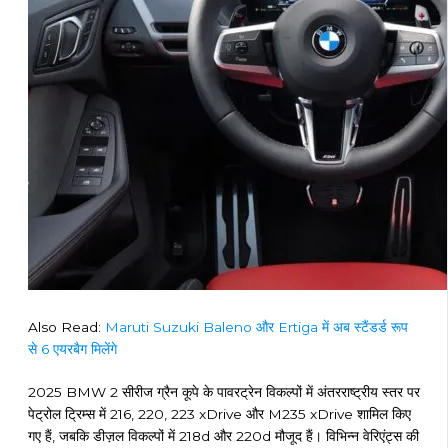
Also Read:
Maruti Suzuki Baleno और Ertiga में अब स्टैंडर्ड रूप
से 6 एयरबैग मिलेंगे
2025 BMW 2 सीरीज ग्रैन कूपे के पावरट्रेन विकल्पों में अंतरराष्ट्रीय स्तर पर
पेट्रोल ट्रिम्स में 216, 220, 223 xDrive और M235 xDrive शामिल किए
गए हैं, जबकि डीज़ल विकल्पों में 218d और 220d मौजूद हैं। विभिन्न वेरिएंट्स की