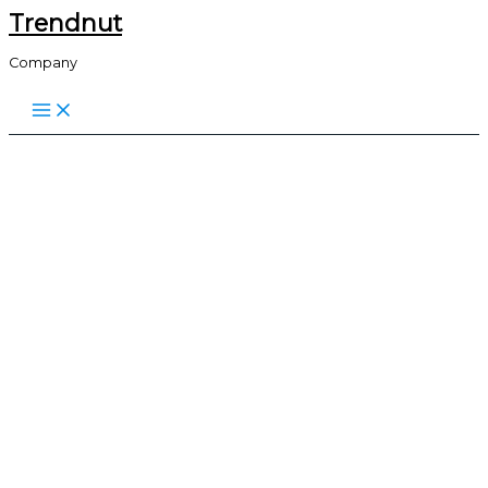
Trendnut
Skip
to
Company
content