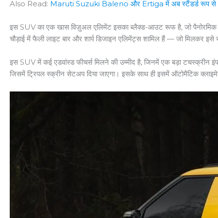
Also Read:
Maruti Suzuki Baleno और Ertiga में अब स्टैंडर्ड रूप से 6 
इस SUV का एक खास विज़ुअल एलिमेंट इसका ब्लैक्ड-आउट रूफ है, जो पैनोरमिक सनरू
चौड़ाई में फैली लाइट बार और शार्प डिजाइन एलिमेंट्स शामिल हैं — जो मिलकर इसे
इस SUV में कई एडवांस्ड फीचर्स मिलने की उम्मीद है, जिनमें एक बड़ा टचस्क्रीन 
जिसमें ट्रिपल स्क्रीन सेटअप दिया जाएगा। इसके साथ ही इसमें ऑटोमैटिक क्लाइमेट 