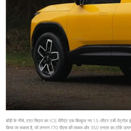
बॉडी के नीचे, टाटा सिएरा का ICE वेरिएंट एक बिल्कुल नए 1.5-लीटर टर्बो-पेट्
किया जा सकता है, जो लगभग 170 पीएस की ताकत और 350 एनएम का टॉर्क उत्पन्न कर