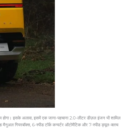
सक्षम होगा। इसके अलावा, इसमें एक जाना-पहचाना 2.0-लीटर डीज़ल इंजन भी शामिल
 मैनुअल गियरबॉक्स, 6-स्पीड टॉर्क कन्वर्टर ऑटोमैटिक और 7-स्पीड ड्यूल-क्लच