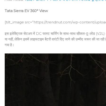
Tata Sierra EV 360° View
[tilt_image src=”https://trendnut.com/wp-content/upload
इस इलेक्ट्रिक सेटअप में DC फास्ट चार्जिंग के साथ-साथ व्हीकल-टू-लोड (V2L)
या नहीं, लेकिन इसमें लाइफटाइम बैटरी वारंटी दिए जाने की उम्मीद जरूर की जा
गया है।