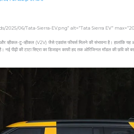
s/2025/06/Tata-Sierra-EV.png” alt=”Tata Sierra EV” max=”2
 और व्हीकल-टू-व्हीकल (V2V) जैसे एडवांस फीचर्स मिलने की संभावना है। हालांकि य
 रही है। नई पीढ़ी की टाटा सिएरा का डिजाइन काफी हद तक ओरिजिनल मॉडल की छवि को 