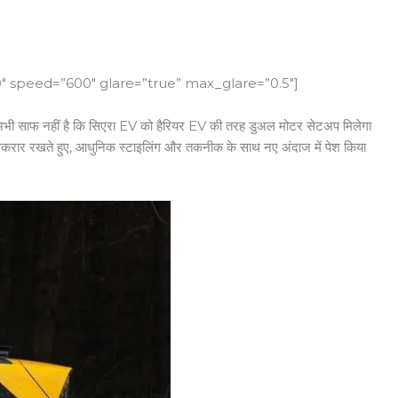
0″ speed=”600″ glare=”true” max_glare=”0.5″]
ह अभी साफ नहीं है कि सिएरा EV को हैरियर EV की तरह डुअल मोटर सेटअप मिलेगा
बरकरार रखते हुए, आधुनिक स्टाइलिंग और तकनीक के साथ नए अंदाज में पेश किया