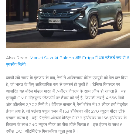
Also Read:
Maruti Suzuki Baleno और Ertiga में अब स्टैंडर्ड रूप से 6
एयरबैग मिलेंगे
काफी लंबे समय के इंतजार के बाद, रेनॉ ने आखिरकार बोरेल एसयूवी को पेश कर दिया
है, जो भारत के लिए आधिकारिक रूप से कन्फर्म हो चुकी है। डेसिया बिगस्टर पर
आधारित यह बोरेल मॉडल भारत में 7-सीटर विकल्प के साथ लॉन्च हो सकता है। यह
एसयूवी CMF मॉड्यूलर प्लेटफॉर्म पर तैयार की गई है, जिसकी लंबाई 4,556 मिमी
और व्हीलबेस 2,702 मिमी है। वैश्विक बाजार में, रेनॉ बोरेल में 1.3 लीटर टर्बो पेट्रोल
इंजन लगा है, जो फ्लेक्स फ्यूल वर्जन में 163 हॉर्सपावर और 270 न्यूटन मीटर टॉर्क
प्रदान करता है। वहीं, पेट्रोल-ओनली वेरिएंट में 138 हॉर्सपावर या 156 हॉर्सपावर के
विकल्प के साथ 240 न्यूटन मीटर का पीक टॉर्क मिलता है। इस इंजन के साथ 6-
स्पीड DCT ऑटोमैटिक गियरबॉक्स जुड़ा हुआ है।