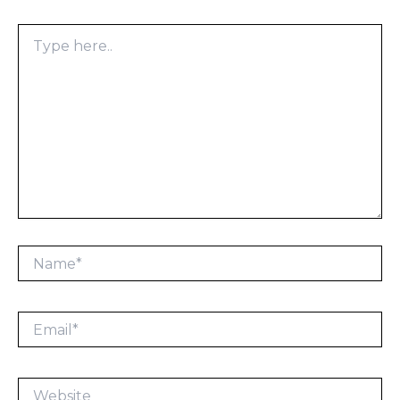
Type
here..
Name*
Email*
Website