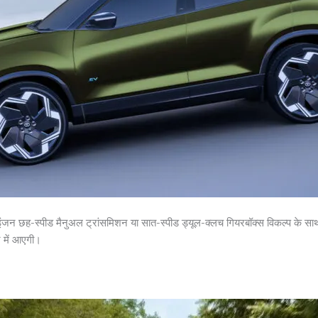
इंजन छह-स्पीड मैनुअल ट्रांसमिशन या सात-स्पीड ड्यूल-क्लच गियरबॉक्स विकल्प के साथ
न में आएगी।