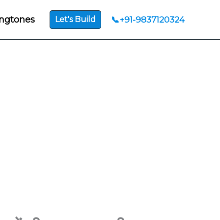
ngtones
📞+91-9837120324
Let's Build