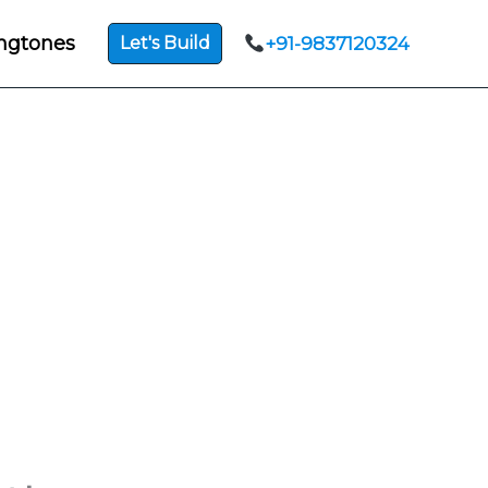
ngtones
Let's Build
+91-9837120324