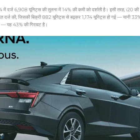
024 में दर्ज 6,908 यूनिट्स की तुलना में 14% की कमी को दर्शाती है। इसी तरह, i2
र्ज की, जिसकी बिक्री 882 यूनिट्स से बढ़कर 1,174 यूनिट्स हो गई — यानी 33% की वृ
गई — यह 43% की गिरावट है।