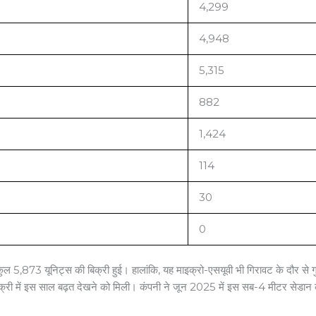
4,299
4,948
5,315
882
1,424
114
30
0
5,873 यूनिट्स की बिक्री हुई। हालांकि, यह माइक्रो-एसयूवी भी गिरावट के दौर से गुज
ी बिक्री में इस साल बढ़त देखने को मिली। कंपनी ने जून 2025 में इस सब-4 मीटर सेड